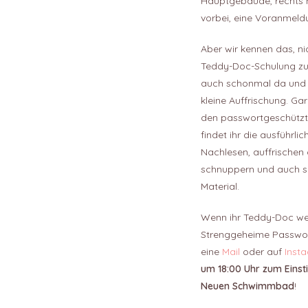
Hauptgebäude, rechts 
vorbei, eine Voranmeldun
Aber wir kennen das, ni
Teddy-Doc-Schulung zu
auch schonmal da und b
kleine Auffrischung. Ga
den passwortgeschützte
findet ihr die ausführl
Nachlesen, auffrischen
schnuppern und auch so
Material.
Wenn ihr Teddy-Doc we
Strenggeheime Passwort
eine
Mail
oder auf
Inst
um 18:00 Uhr zum Eins
Neuen Schwimmbad
!