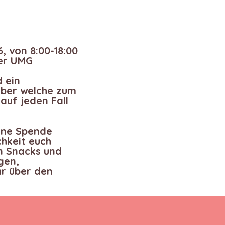
6, von 8:00-18:00
der UMG
d ein
aber welche zum
auf jeden Fall
eine Spende
chkeit euch
n Snacks und
gen,
hr über den