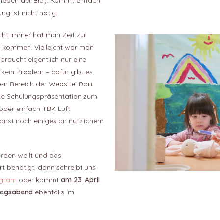
neben der Bib). Kommt einfach
g ist nicht nötig.
cht immer hat man Zeit zur
 kommen. Vielleicht war man
raucht eigentlich nur eine
r kein Problem – dafür gibt es
n Bereich der Website! Dort
iche Schulungspräsentation zum
 oder einfach TBK-Luft
nst noch einiges an nützlichem
rden wollt und das
 benötigt, dann schreibt uns
agram
oder kommt
am 23. April
tiegsabend
ebenfalls im