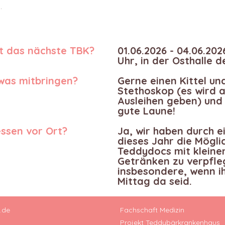
.
t das nächste TBK?
01.06.2026 - 04.06.202
Uhr, in der Osthalle 
was mitbringen?
Gerne einen Kittel un
Stethoskop (es wird 
Ausleihen geben) und 
gute Laune!
essen vor Ort?
Ja, wir haben durch 
dieses Jahr die Mögli
Teddydocs mit kleine
Getränken zu verpfle
insbesondere, wenn i
Mittag da seid.
.de
Fachschaft Medizin
Projekt Teddybärkrankenhaus