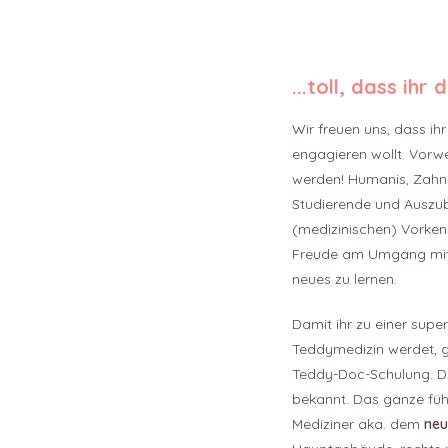
...toll, dass ihr 
Wir freuen uns, dass ih
engagieren wollt. Vor
werden! Humanis, Zahni
Studierende und Auszub
(medizinischen) Vorkenn
Freude am Umgang mit 
neues zu lernen.
Damit ihr zu einer supe
Teddymedizin werdet, g
Teddy-Doc-Schulung. Di
bekannt. Das ganze füh
Mediziner aka. dem
ne